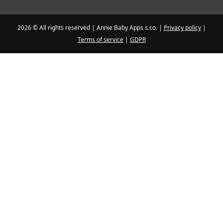
2026 © All rights reserved | Annie Baby Apps s.r.o. |
Privacy policy
|
Terms of service
|
GDPR