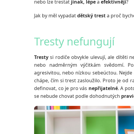
nebo lze trestat
jinak, lépe
a
efektivněji
?
Jak by měl vypadat
dětský trest
a proč bycho
Tresty nefungují
Tresty
si rodiče obvykle ulevují, ale dítěti 
nebo nadměrným výčitkám svědomí. Pozd
agresivitou, nebo nízkou sebeúctou. Nejde a
chápe, čím si trest zasloužilo. Proto je od
definovat, co je pro vás
nepřijatelné
. A po
se nebude chovat podle dohodnutých
pravi