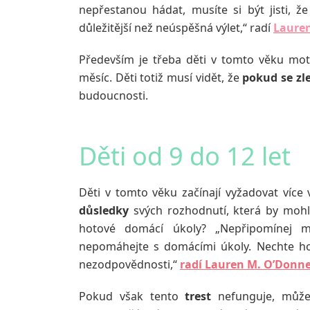
nepřestanou hádat, musíte si být jisti, že
důležitější než neúspěšná výlet,“ radí
Lauren
Především je třeba děti v tomto věku motiv
měsíc. Děti totiž musí vidět, že
pokud se zl
budoucnosti.
Děti od 9 do 12 let
Děti v tomto věku začínají vyžadovat více v
důsledky
svých rozhodnutí, která by mohl
hotové domácí úkoly? „Nepřipomínej 
nepomáhejte s domácími úkoly. Nechte ho 
nezodpovědnosti,“
radí Lauren M. O’Donne
Pokud však tento
trest
nefunguje, může