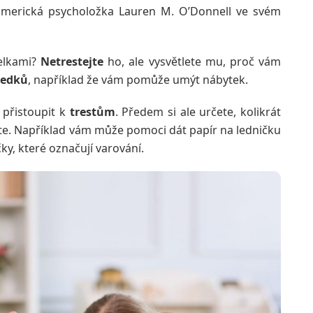
 americká psycholožka Lauren M. O’Donnell ve svém
telkami?
Netrestejte
ho, ale vysvětlete mu, proč vám
ledků
, například že vám pomůže umýt nábytek.
 přistoupit k
trestům
. Předem si ale určete, kolikrát
te. Například vám může pomoci dát papír na ledničku
y, které označují varování.