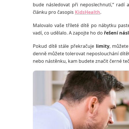
bude následovat při neposlechnutí,“ radí
článku pro časopis
KidsHealth
.
Malovalo vaše tříleté dítě po nábytku pas
vadí, co udělalo. A zapojte ho do
řešení nás
Pokud dítě stále překračuje
limity
, můžete
denně můžete tolerovat neposlouchání dítě
nebo nástěnku, kam budete značit černé tečk