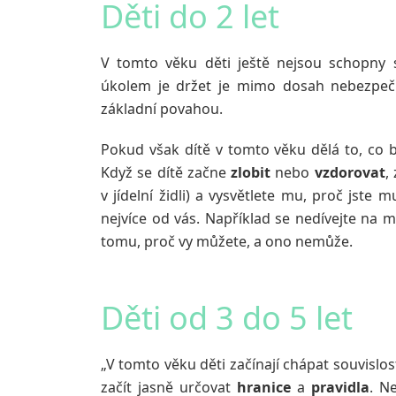
Děti do 2 let
V tomto věku děti ještě nejsou schopny s
úkolem je držet je mimo dosah nebezpečí
základní povahou.
Pokud však dítě v tomto věku dělá to, co 
Když se dítě začne
zlobit
nebo
vzdorovat
,
v jídelní židli) a vysvětlete mu, proč jste m
nejvíce od vás. Například se nedívejte na m
tomu, proč vy můžete, a ono nemůže.
Děti od 3 do 5 let
„V tomto věku děti začínají chápat souvislos
začít jasně určovat
hranice
a
pravidla
. N