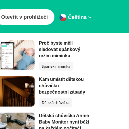
Otevřít v prohlížeči
Čeština
ur latest articles
Proč byste měli
sledovat spánkový
režim miminka
Spánek miminka
Kam umístit dětskou
chůvičku:
bezpečnostní zásady
Dětská chůvička
Dětská chůvička Annie
Baby Monitor nyní běží
na každém počítači