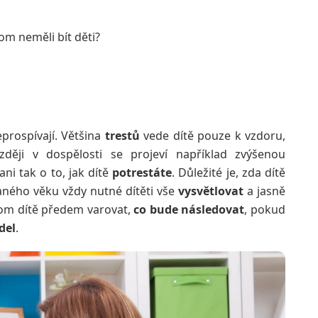
m neměli bít děti?
neprospívají. Většina
trestů
vede dítě pouze k vzdoru,
ěji v dospělosti se projeví například zvýšenou
ni tak o to, jak dítě
potrestáte
. Důležité je, zda dítě
 raného věku vždy nutné dítěti vše
vysvětlovat
a jasně
tom dítě předem varovat,
co bude následovat
, pokud
del
.