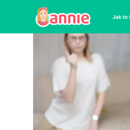
Blog
>
Rodičovství
>
Jak trestat dítě
Jak to