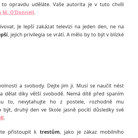
 to opravdu uděláte. Vaše autorita je v tuto chvíli
 M. O’Donnell
.
ovat. Je lepší zakázat televizi na jeden den, ne na
epší
, jejich privilegia se vrátí. A mělo by to být v blízké
olnosti a svobody. Dejte jim ji. Musí se naučit nést
a dělat díky větší svobodě. Nemá dítě před spaním
mu to, nevytahujte ho z postele, rozhodně mu
být, druhý den ve škole jasně pocítí důsledky své
ll
.
te přistoupit k
trestům
, jako je zákaz mobilního