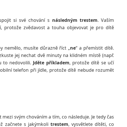
pojit si své chování s
následným trestem
. Vaším
, protože zvědavost a touha objevovat je pro dítě
by nemělo, musíte důrazně říct „
ne
“ a přemístit dítě.
 zkuste jej nechat dvě minuty na klidném místě (např.
u to nedovolili.
Jděte příkladem
, protože dítě se učí
obilní telefon při jídle, protože dítě nebude rozumět
t mezi svým chováním a tím, co následuje. Je tedy čas
ež začnete s jakýmkoli
trestem
, vysvětlete dítěti, co