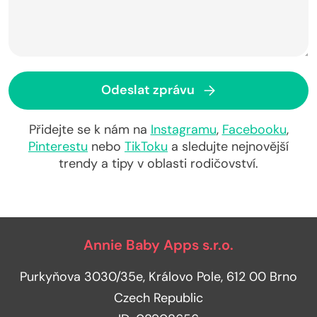
Odeslat zprávu
Přidejte se k nám na
Instagramu
,
Facebooku
,
Pinterestu
nebo
TikToku
a sledujte nejnovější
trendy a tipy v oblasti rodičovství.
Annie Baby Apps s.r.o.
Purkyňova 3030/35e, Královo Pole, 612 00 Brno
Czech Republic