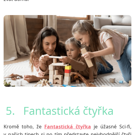
5. Fantastická čtyřka
Kromě toho, že
Fantastická čtyřka
je úžasné Sci-fi,
v našich tipech si po tím představte nejvhodnější čtyři