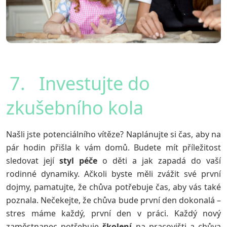
7. Investujte do
zkušebního kola
Našli jste potenciálního vítěze? Naplánujte si čas, aby na
pár hodin přišla k vám domů. Budete mít příležitost
sledovat její
styl
péče
o děti a jak zapadá do vaší
rodinné dynamiky. Ačkoli byste měli zvážit své první
dojmy, pamatujte, že chůva potřebuje čas, aby vás také
poznala. Nečekejte, že chůva bude první den dokonalá –
stres máme každý, první den v práci. Každý nový
zaměstnanec potřebuje
školení
na pracovišti a chůva