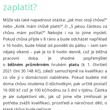
zaplatit?
Může vás také napadnout otázka: „Jak moc stojí chůva?“
nebo „Kolik mám chůvě platit?“ či „S jakou částkou za
chůvu mám počítat?“ Nebojte i na to jsme mysleli.
Pokud chůva přijde v 8 ráno a bude odcházet například
v 16 hodin, bude hlídat od pondělí do pátku – sem tam
nějaký víkend – pak je to 8 hodin denně, což je běžná
pracovní doba. Je vhodné popřemýšlet
o
běžném
průměrném
hrubém
platu
(k 1. čtvrtletí
2021 činí 30 148 Kč), záleží samozřejmě na kvalifikaci a
co vše ji v domácnosti nabídnete. Pokud budete mít
doma chůvu studenta či důchodkyni, pak určitě postačí
16 000 kč což je 100 kč/hodinu za 5 dní v týdnu. Částka
je ale subjektivní věc, jak už jsme víše zmiňovali je
potřeba zvážit kvalifikaci, prostředí a náročnost dětí, o
které chůva bude pečovat.