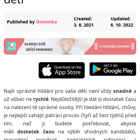
Created:
Updated:
Published by
Dominika
3. 8. 2021
6. 10. 2022
Najít správné hlídání pro vaše děti není vždy
snadné
a
už vůbec ne
rychlé
. Nejdůležitější je dát si dostatek času
na nalezení té správné osoby. Při hledání hlídání, chůvy,
je nejlepší zahájit pátrací proces čtyři až šest týdnů před
tím, než ji budete potřebovat, abyste
měli
dostatek
času
na výběr vhodných kandidátů,
provedení prověrek, kontaktních referencí a