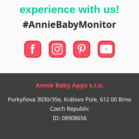
experience with us!
#AnnieBabyMonitor
Annie Baby Apps s.r.o.
Purkyňova 3030/35e, Královo Pole, 612 00 Brno
Czech Republic
ID: 08908656