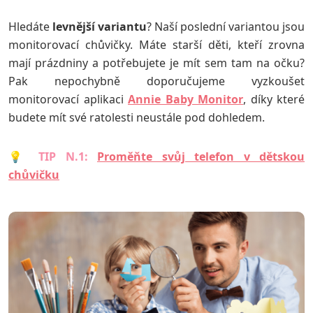
Hledáte
levnější
variantu
? Naší poslední variantou jsou
monitorovací chůvičky. Máte starší děti, kteří zrovna
mají prázdniny a potřebujete je mít sem tam na očku?
Pak nepochybně doporučujeme vyzkoušet
monitorovací aplikaci
Annie Baby Monitor
, díky které
budete mít své ratolesti neustále pod dohledem.
💡
TIP N.1:
Proměňte svůj telefon v dětskou
chůvičku