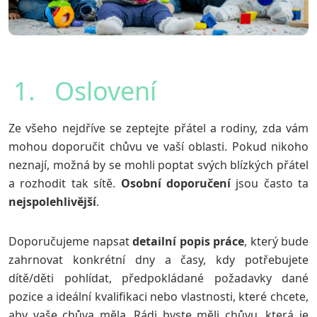
1. Oslovení
Ze všeho nejdříve se zeptejte přátel a rodiny, zda vám
mohou doporučit chůvu ve vaší oblasti. Pokud nikoho
neznají, možná by se mohli poptat svých blízkých přátel
a rozhodit tak sítě.
Osobní
doporučení
jsou často ta
nejspolehlivější
.
Doporučujeme napsat
detailní
popis
práce
, který bude
zahrnovat konkrétní dny a časy, kdy potřebujete
dítě/děti pohlídat, předpokládané požadavky dané
pozice a ideální kvalifikaci nebo vlastnosti, které chcete,
aby vaše chůva měla. Rádi byste měli chůvu, která je