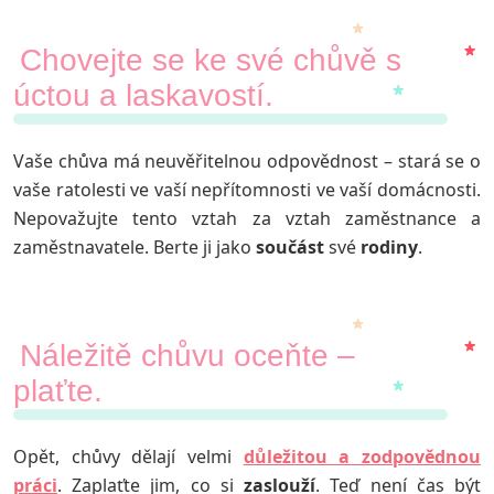
Chovejte se ke své chůvě s
úctou a laskavostí.
Vaše chůva má neuvěřitelnou odpovědnost – stará se o
vaše ratolesti ve vaší nepřítomnosti ve vaší domácnosti.
Nepovažujte tento vztah za vztah zaměstnance a
zaměstnavatele. Berte ji jako
součást
své
rodiny
.
Náležitě chůvu oceňte –
plaťte.
Opět, chůvy dělají velmi
důležitou a zodpovědnou
práci
. Zaplaťte jim, co si
zaslouží
. Teď není čas být