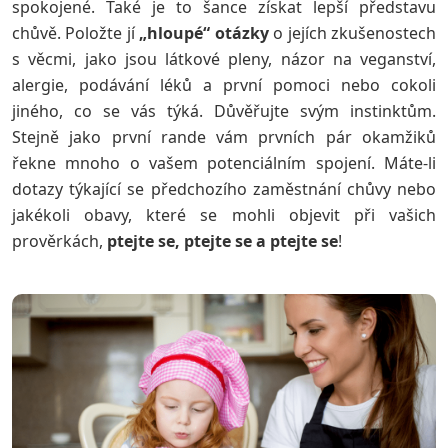
spokojené. Také je to šance získat lepší představu
chůvě. Položte jí
„hloupé“ otázky
o jejích zkušenostech
s věcmi, jako jsou látkové pleny, názor na veganství,
alergie, podávání léků a první pomoci nebo cokoli
jiného, ​​co se vás týká. Důvěřujte svým instinktům.
Stejně jako první rande vám prvních pár okamžiků
řekne mnoho o vašem potenciálním spojení. Máte-li
dotazy týkající se předchozího zaměstnání chůvy nebo
jakékoli obavy, které se mohli objevit při vašich
prověrkách,
ptejte se, ptejte se a ptejte se
!