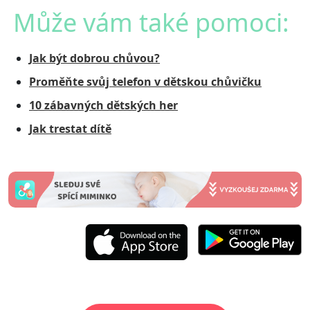
Může vám také pomoci:
Jak být
dobrou chůvou
?
Proměňte svůj
telefon v dětskou chůvičku
10
zábavných dětských her
Jak trestat dítě