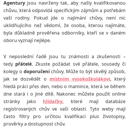
Agentury
jsou navrženy tak, aby našly kvalifikovanou
chůvu, která odpovídá specifickým zájmům a potřebám
vaší rodiny. Pokud jde o najímání chůvy, není nic
uklidňujícího než vědomí, že osoba, kterou najímáte,
byla důkladně prověřena odborníky, kteří se v daném
oboru vyznají nejlépe.
V neposlední řadě jsou tu známosti a zkušenosti –
tedy
přátelé
. Zkuste požádat své přátele, sousedy či
kolegy o
doporučení
chůvy. Může to být skvělý způsob,
jak se dozvědět o
místním vysokoškolákovi
, který
hledá práci přes den, nebo o mamince, která se během
dne stará i o jiné dítě. Nakonec můžete použít online
stránky jako
hlídačky
, které mají databáze
registrovaných chův ve vaší oblasti. Tyto weby mají
často filtry pro určitou kvalifikaci plus životopisy,
prověrky a dostupnost chův.