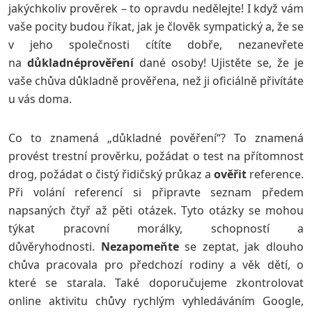
jakýchkoliv prověrek – to opravdu nedělejte! I když vám
vaše pocity budou říkat, jak je člověk sympatický a, že se
v jeho společnosti cítíte dobře, nezanevřete
na
důkladné
prověření
dané osoby! Ujistěte se, že je
vaše chůva důkladně prověřena, než ji oficiálně přivítáte
u vás doma.
Co to znamená „důkladné pověření“? To znamená
provést trestní prověrku, požádat o test na přítomnost
drog, požádat o čistý řidičský průkaz a
ověřit
reference.
Při volání referencí si připravte seznam předem
napsaných čtyř až pěti otázek. Tyto otázky se mohou
týkat pracovní morálky, schopností a
důvěryhodnosti.
Nezapomeňte
se zeptat, jak dlouho
chůva pracovala pro předchozí rodiny a věk dětí, o
které se starala. Také doporučujeme zkontrolovat
online aktivitu chůvy rychlým vyhledáváním Google,