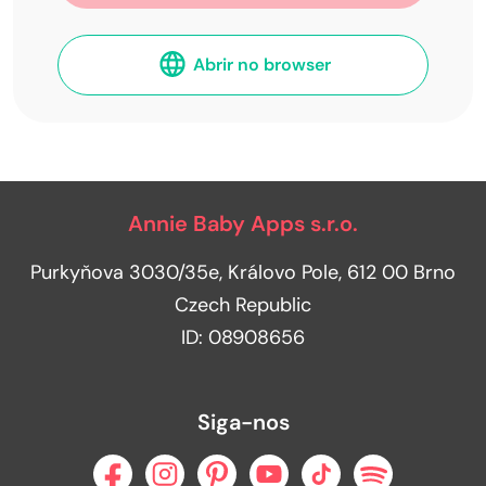
Abrir no browser
Annie Baby Apps s.r.o.
Purkyňova 3030/35e, Královo Pole, 612 00 Brno
Czech Republic
ID: 08908656
Siga-nos